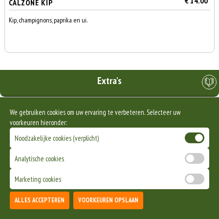
€ 14.00
CALZONE KIP
Kip, champignons, paprika en ui.
Extra's
We gebruiken cookies om uw ervaring te verbeteren. Selecteer uw
voorkeuren hieronder:
€ 1.00
MAYONAISE
Noodzakelijke cookies (verplicht)
Analytische cookies
Marketing cookies
0
Dranken
€ 0,00
ALLES ACCEPTEREN
VOORKEUREN OPSLAAN