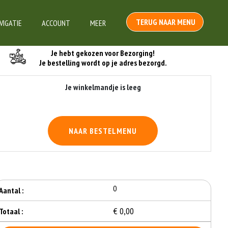
TERUG NAAR MENU
VIGATIE
ACCOUNT
MEER
Je Bestelling
Je hebt gekozen voor Bezorging!
Je bestelling wordt op je adres bezorgd.
Je winkelmandje is leeg
NAAR BESTELMENU
0
Aantal :
€ 0,00
Totaal :