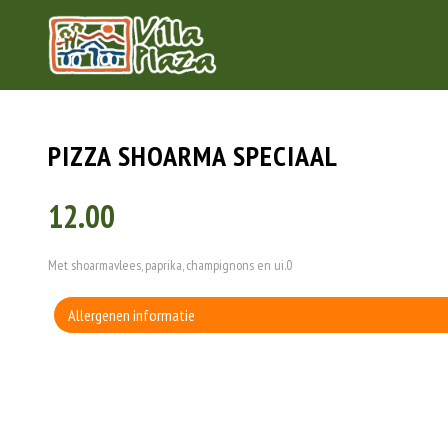
PIZZA SHOARMA SPECIAAL
12.00
Met shoarmavlees, paprika, champignons en ui.0
Allergenen informatie
Geen aangegeven allergenen.