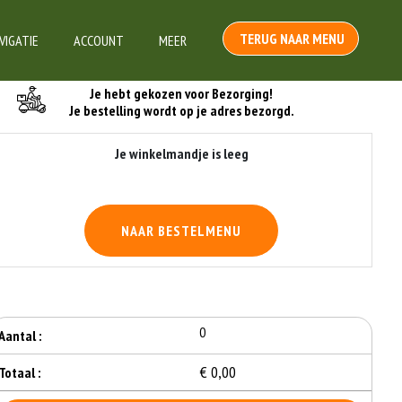
TERUG NAAR MENU
VIGATIE
ACCOUNT
MEER
Je Bestelling
Je hebt gekozen voor Bezorging!
Je bestelling wordt op je adres bezorgd.
Je winkelmandje is leeg
NAAR BESTELMENU
0
Aantal :
€ 0,00
Totaal :