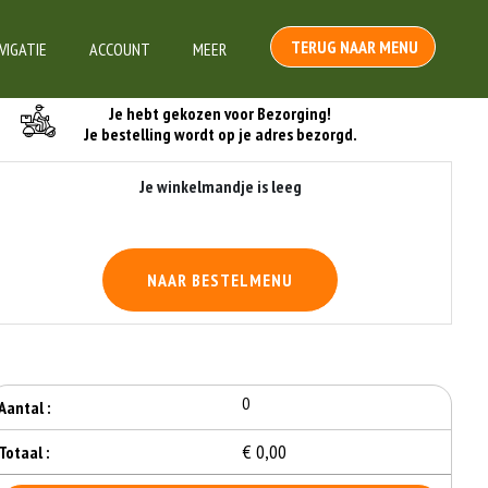
TERUG NAAR MENU
VIGATIE
ACCOUNT
MEER
Je Bestelling
Je hebt gekozen voor Bezorging!
Je bestelling wordt op je adres bezorgd.
Je winkelmandje is leeg
NAAR BESTELMENU
0
Aantal :
€ 0,00
Totaal :