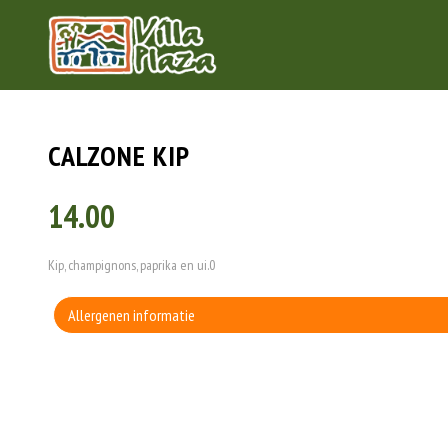
CALZONE KIP
14.00
Kip, champignons, paprika en ui.0
Allergenen informatie
Geen aangegeven allergenen.